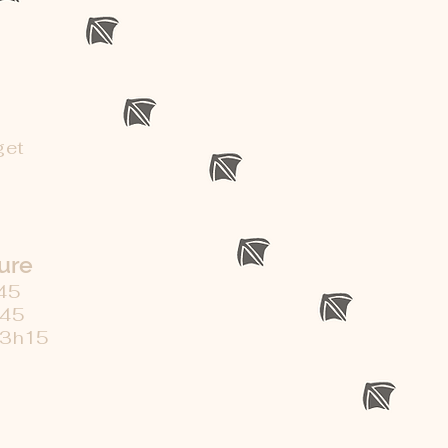
get
ure
h45
h45
13h15